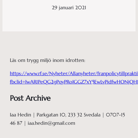
29 januari 2021
Läs om trygg miljö inom idrotten:
https://www.rf.se/Nyheter/Allanyheter/franpolicytillpra
fbclid=IwAR1PeQG2gPqyPRoIGGZ7xY5EwLyPidfwHONjQH1
Post Archive
Iaa Hedin | Parkgatan 10, 233 32 Svedala | 0707-15
46 87 | iaa.hedin@gmail.com