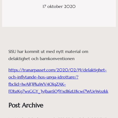
17 oktober 2020
SISU har kommit ut med nytt material om
delaktighet och barnkonventionen
https://tranarpasset.com/2020/02/19/delaktighet-
och-inflytande-hos-unga-idrottare/?
fbclid=IwAR3PkaWV4OlqZAK-
FDbzKg7wsGGY_3yJbanSO5YxdI6zL18cwi7WUeWozkk
Post Archive