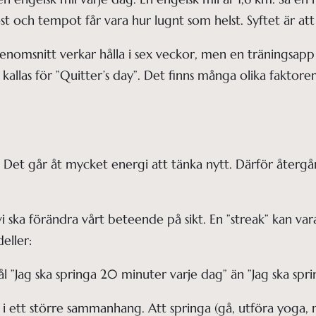
öst och tempot får vara hur lugnt som helst. Syftet är at
 genomsnitt verkar hålla i sex veckor, men en träningsap
allas för ”Quitter’s day”. Det finns många olika faktorer t
et går åt mycket energi att tänka nytt. Därför återgår
vi ska förändra vårt beteende på sikt. En ”streak” kan va
eller:
l ”Jag ska springa 20 minuter varje dag” än ”Jag ska spr
 i ett större sammanhang. Att springa (gå, utföra yoga, m