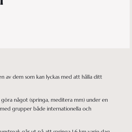
 en av dem som kan lyckas med att hålla ditt
tt göra något (springa, meditera mm) under en
is med grupper både internationella och
unstreak går ut på att springa 1,6 km varje dag