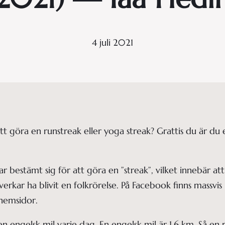
4 juli 2021
t göra en runstreak eller yoga streak? Grattis du är du
bestämt sig för att göra en ”streak”, vilket innebär a
verkar ha blivit en folkrörelse. På Facebook finns massv
 hemsidor.
 engelsk mil varje dag. En engelsk mil är 1,6 km. Så en r