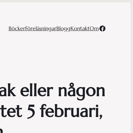
Facebook
Böcker
Föreläsningar
Blogg
Kontakt
Om
ak eller någon
tet 5 februari,
n