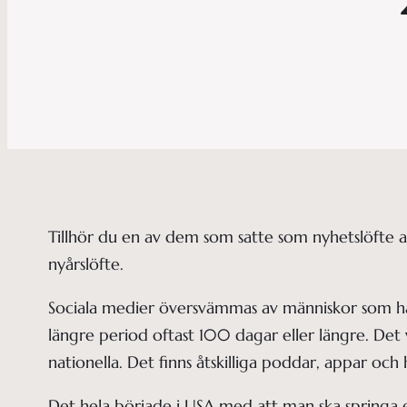
Tillhör du en av dem som satte som nyhetslöfte at
nyårslöfte.
Sociala medier översvämmas av människor som har 
längre period oftast 100 dagar eller längre. Det 
nationella. Det finns åtskilliga poddar, appar och
Det hela började i USA med att man ska springa en