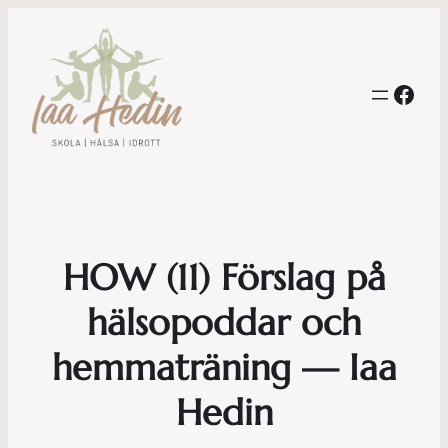
Face
HOW (11) Förslag på
hälsopoddar och
hemmaträning — Iaa
Hedin