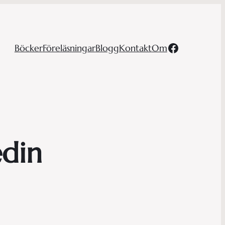
Facebook
Böcker
Föreläsningar
Blogg
Kontakt
Om
din