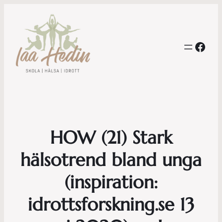
Face
HOW (21) Stark
hälsotrend bland unga
(inspiration:
idrottsforskning.se 13