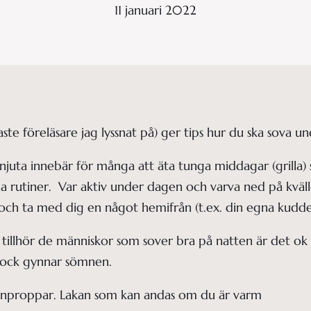
11 januari 2022
te föreläsare jag lyssnat på) ger tips hur du ska sova u
njuta innebär för många att äta tunga middagar (grilla) 
na rutiner.  Var aktiv under dagen och varva ned på kväl
a och ta med dig en något hemifrån (t.ex. din egna kudde
tillhör de människor som sover bra på natten är det ok m
mock gynnar sömnen. 
nproppar. Lakan som kan andas om du är varm