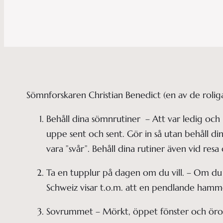
Sömnforskaren Christian Benedict (en av de roligas
Behåll dina sömnrutiner  – Att var ledig och 
uppe sent och sent. Gör in så utan behåll di
vara ”svår”. Behåll dina rutiner även vid res
Ta en tupplur på dagen om du vill. – Om du 
Schweiz visar t.o.m. att en pendlande ham
Sovrummet – Mörkt, öppet fönster och öro