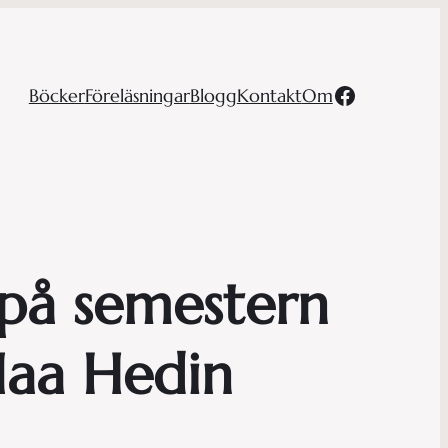
Facebook
Böcker
Föreläsningar
Blogg
Kontakt
Om
a på semestern
 Iaa Hedin