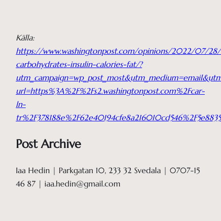
Källa:
https://www.washingtonpost.com/opinions/2022/07/28/
carbohydrates-insulin-calories-fat/?
utm_campaign=wp_post_most&utm_medium=email&utm_s
url=https%3A%2F%2Fs2.washingtonpost.com%2Fcar-
ln-
tr%2F378188e%2F62e40194cfe8a216010cd546%2F5e88
Post Archive
Iaa Hedin | Parkgatan 10, 233 32 Svedala | 0707-15
46 87 | iaa.hedin@gmail.com