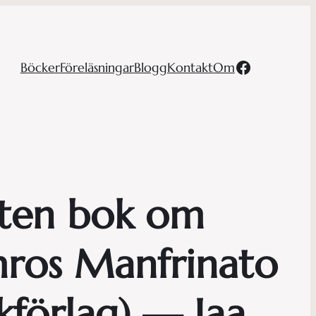
Facebook
Böcker
Föreläsningar
Blogg
Kontakt
Om
liten bok om
mros Manfrinato
förlag) — Iaa