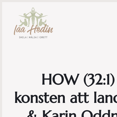
HOW (32:1) 
konsten att la
& Karin Oddn