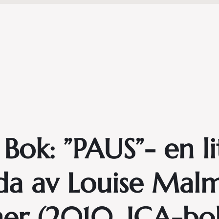
Bok: ”PAUS”- en 
nda av Louise Mal
er (2010, ICA-bok