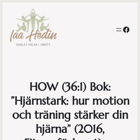
Face
HOW (36:1) Bok:
”Hjärnstark: hur motion
och träning stärker din
hjärna” (2016,