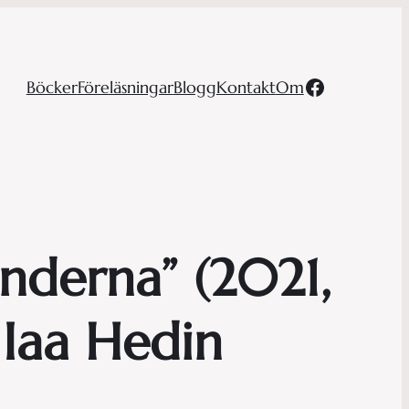
Facebook
Böcker
Föreläsningar
Blogg
Kontakt
Om
änderna” (2021,
Iaa Hedin