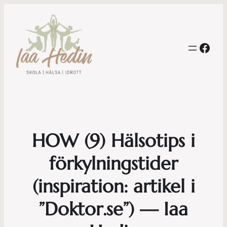
Face
HOW (9) Hälsotips i
förkylningstider
(inspiration: artikel i
”Doktor.se”) — Iaa