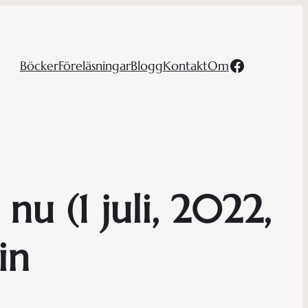
Facebook
Böcker
Föreläsningar
Blogg
Kontakt
Om
u (1 juli, 2022,
in