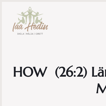
HOW (26:2) Lär 
M