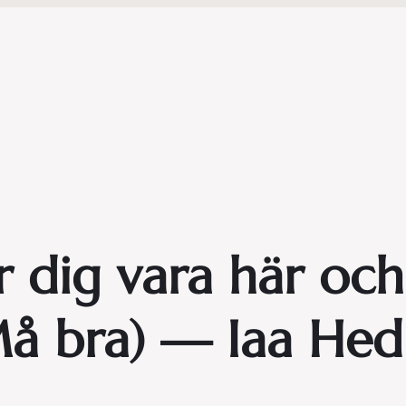
dig vara här och n
å bra) — Iaa Hed