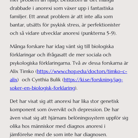
drabbade i anorexi som växer upp i fantastiska
familjer. Ett annat problem är att inte alla som
bantar, utsätts för psykisk stress, är perfektionister
och så vidare utvecklar anorexi (punkterna 5–9).
Många forskare har idag vänt sig till biologiska
förklaringar och ifrågasatt de mer sociala och
psykologiska förklaringarna. Två av dessa forskarna är
Alix Timko (
https://www.chop.edu/doctors/timko-c-
alix
) och Cynthia Bulik (
https://ki.se/forskning/jag-
soker-en-biologisk-forklaring
).
Det har visat sig att anorexi har lika stor genetisk
komponent som övervikt och depression. De har
även visat sig att hjärnans belöningssystem uppför sig
olika hos människor med diagnos anorexi i
jämförelse med de som inte har diagnosen.