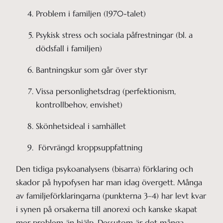
Problem i familjen (1970-talet)
Psykisk stress och sociala påfrestningar (bl. a 
dödsfall i familjen)
Bantningskur som går över styr
Vissa personlighetsdrag (perfektionism, 
kontrollbehov, envishet)
Skönhetsideal i samhället
 Förvrängd kroppsuppfattning
Den tidiga psykoanalysens (bisarra) förklaring och
skador på hypofysen har man idag övergett. Många
av familjeförklaringarna (punkterna 3–4) har levt kvar
i synen på orsakerna till anorexi och kanske skapat
mer problem än hjälp. Dessutom är det många