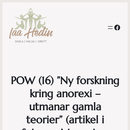
Face
POW (16) ”Ny forskning
kring anorexi –
utmanar gamla
teorier” (artikel i