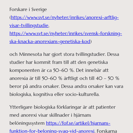
Forskare i Sverige
(
https://www.svt.se/nyheter/inrikes/anorexi-arftlig-
visar-tvillingstudie
,
https://www.svt.se/nyheter/inrikes/svensk-forskning-
ska-knacka-anorexians-genetiska-kod
)
och Minnesota har gjort stora tvillingstudier. Dessa
studier har kommit fram till att den genetiska
komponenten är ca 50–60 %. Det innebär att
anorexia är till 50–60 % ärftligt och till 40 – 50 %
beror på andra orsaker. Dessa andra orsaker kan vara
biologiska, kognitiva eller socio-kulturella.
Ytterligare biologiska förklaringar är att patienter
med anorexi visar skillnader i hjärnans
belöningssystem
https://fof.se/artikel/hjarnans-
funktion-for-beloning-svag-vid-anorexi
. Forskarna