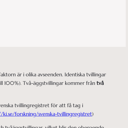
ktorn är i olika avseenden. Identiska tvillingar
till 100%). Två-äggstvillingar kommer från
två
nska tvillingregistret för att få tag i
//ki.se/forskning/svenska-tvillingregistret
)
 tvåäggstvillingar, vilket blir den oberoende