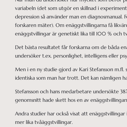
variabeln (det som utgör en skillnad i experimente
depression så använder man en diagnosmanual. For
forskaren mäter). Om enäggstvillingarna få likvär
enäggstvillingar är genetiskt lika till 100 % och t
Det bästa resultatet får forskarna om de båda enäg
undersöker t.ex. personlighet, intelligens eller psy
Men i en ny studie gjord av Kari Stefansson m.fl.
identiska som man har trott. Det kan nämligen ha
Stefansson och hans medarbetare undersökte 387 p
genomsnitt hade skett hos en av enäggstvillingarn
Andra studier har också visat att enäggstvillingar i
mer lika tvåäggstvillingar.