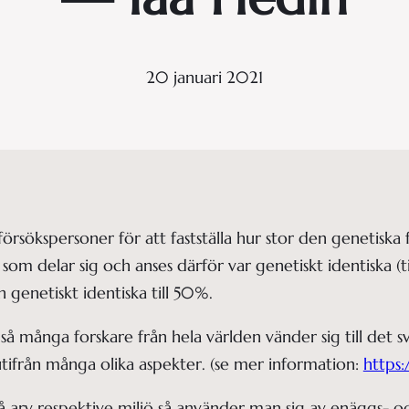
20 januari 2021
rsökspersoner för att fastställa hur stor den genetiska fa
som delar sig och anses därför var genetiskt identiska (
n genetiskt identiska till 50%.
 så många forskare från hela världen vänder sig till det sve
utifrån många olika aspekter. (se mer information:
https:
rv respektive miljö så använder man sig av enäggs- och