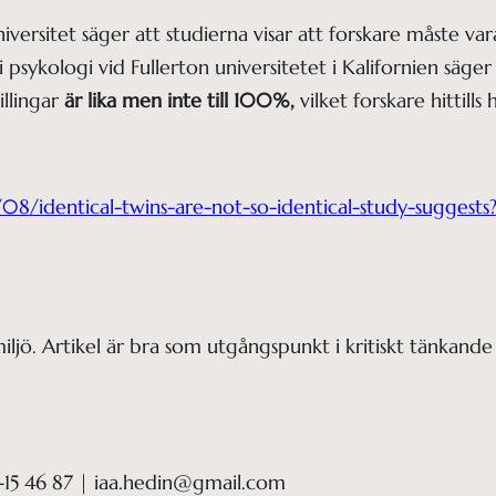
ersitet säger att studierna visar att forskare måste vara
i psykologi vid Fullerton universitetet i Kalifornien säge
illingar
är lika men inte till 100%,
vilket forskare hittills 
08/identical-twins-are-not-so-identical-study-sugges
ljö. Artikel är bra som utgångspunkt i kritiskt tänkande
-15 46 87 | iaa.hedin@gmail.com