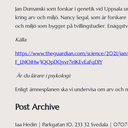
Jan Dumanski som forskar i genetik vid Uppsala univ
kring arv och miljö. Nancy Segal, som är forskare 
och miljö som bygger på tvillingstudier. Enäggstv
Källa:
https://www.theguardian.com/science/2021/jan/
F_LhJOiHw3QQpDQxyr7elKEyEaFqDlY
Är du lärare i psykologi:
Enligt ämnesplanen ska vi undervisa om arv och mi
Post Archive
Iaa Hedin | Parkgatan 10, 233 32 Svedala | 0707