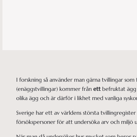
I forskning så använder man gärna tvillingar som fö
(enäggstvillingar) kommer från
ett
befruktat ägg 
olika ägg och är därför i likhet med vanliga sysko
Sverige har ett av världens största tvillingregister
försökspersoner för att undersöka arv och miljö 
När man då undersöker hur mycket som beror på a