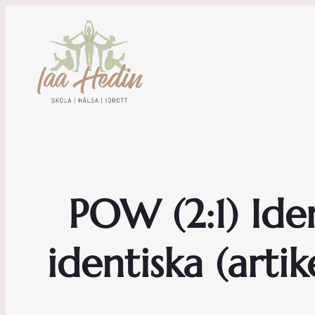
POW (2:1) Iden
identiska (arti