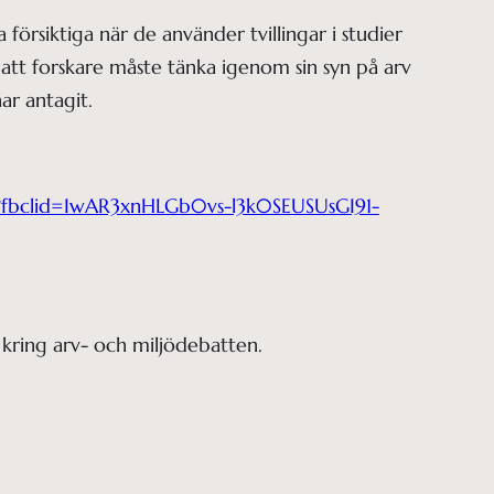
 försiktiga när de använder tvillingar i studier
r att forskare måste tänka igenom sin syn på arv
har antagit.
ts?fbclid=IwAR3xnHLGb0vs-l3k0SEUSUsGI91-
 kring arv- och miljödebatten.