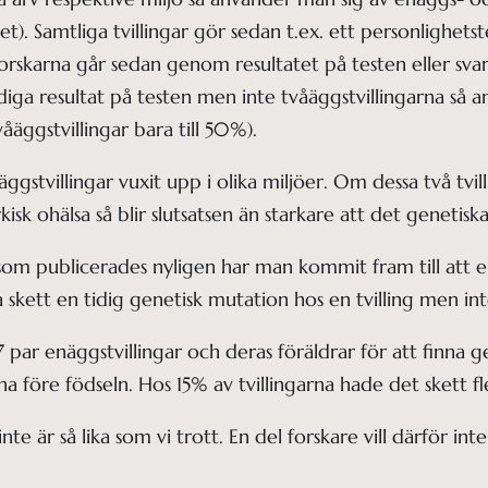
t). Samtliga tvillingar gör sedan t.ex. ett personlighets
skarna går sedan genom resultatet på testen eller svar
diga resultat på testen men inte tvåäggstvillingarna så 
våäggstvillingar bara till 50%).
gstvillingar vuxit upp i olika miljöer. Om dessa två tvill
kisk ohälsa så blir slutsatsen än starkare att det genetisk
 som publicerades nyligen har man kommit fram till att en
 skett en tidig genetisk mutation hos en tvilling men in
ar enäggstvillingar och deras föräldrar för att finna ge
a före födseln. Hos 15% av tvillingarna hade det skett fl
nte är så lika som vi trott. En del forskare vill därför int