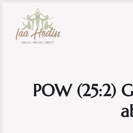
POW (25:2) Ge
a