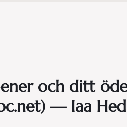
ner och ditt öde 
bc.net) — Iaa Hed