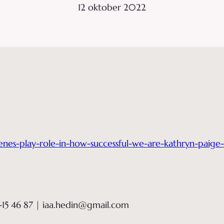
12 oktober 2022
nes-play-role-in-how-successful-we-are-kathryn-pai
-15 46 87 | iaa.hedin@gmail.com