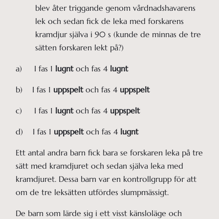
blev åter triggande genom vårdnadshavarens 
lek och sedan fick de leka med forskarens 
kramdjur själva i 90 s (kunde de minnas de tre 
sätten forskaren lekt på?)
a) I fas 1
lugnt
och fas 4
lugnt
b) I fas 1
uppspelt
och fas 4
uppspelt
c) I fas 1
lugnt
och fas 4
uppspelt
d) I fas 1
uppspelt
och fas 4
lugnt
Ett antal andra barn fick bara se forskaren leka på tre
sätt med kramdjuret och sedan själva leka med
kramdjuret. Dessa barn var en kontrollgrupp för att
om de tre leksätten utfördes slumpmässigt.
De barn som lärde sig i ett visst känsloläge och