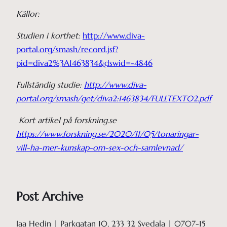
Källor:
Studien i korthet:
http://www.diva-
portal.org/smash/record.jsf?
pid=diva2%3A1463834&dswid=-4846
Fullständig studie:
http://www.diva-
portal.org/smash/get/diva2:1463834/FULLTEXT02.pdf
Kort artikel på forskning.se
https://www.forskning.se/2020/11/05/tonaringar-
vill-ha-mer-kunskap-om-sex-och-samlevnad/
Post Archive
Iaa Hedin | Parkgatan 10, 233 32 Svedala | 0707-15