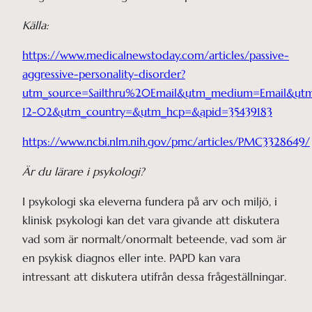
Källa:
https://www.medicalnewstoday.com/articles/passive-
aggressive-personality-disorder?
utm_source=Sailthru%20Email&utm_medium=Email&
12-02&utm_country=&utm_hcp=&apid=35439183
https://www.ncbi.nlm.nih.gov/pmc/articles/PMC3328649/
Är du lärare i psykologi?
I psykologi ska eleverna fundera på arv och miljö, i
klinisk psykologi kan det vara givande att diskutera
vad som är normalt/onormalt beteende, vad som är
en psykisk diagnos eller inte. PAPD kan vara
intressant att diskutera utifrån dessa frågeställningar.