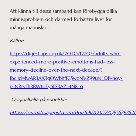
Att känna till dessa samband kan förebygga olika
minnesproblem och därmed förbättra livet för
många människor.
Källor:
https://digest.bps.org.uk/2020/12/03/adults-who-
experienced-more-positive-emotions-had-less-
memory-decline-over-the-next-decade/?
fbclid=IwAR3AX3gQWbhffC5wdNVZ99uN_0P-hoy-
p_NRrvFhRRWtoEy6FSRAZL4N8_o
Originalkälla på engelska:
https://journals.sagepub.com/doi/full/10.1177/09567976