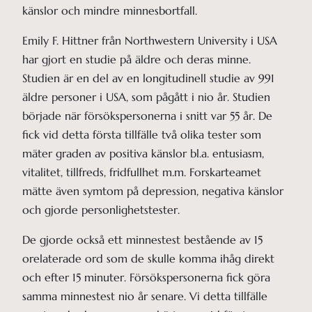
känslor och mindre minnesbortfall.
Emily F. Hittner från Northwestern University i USA
har gjort en studie på äldre och deras minne.
Studien är en del av en longitudinell studie av 991
äldre personer i USA, som pågått i nio år. Studien
började när försökspersonerna i snitt var 55 år. De
fick vid detta första tillfälle två olika tester som
mäter graden av positiva känslor bl.a. entusiasm,
vitalitet, tillfreds, fridfullhet m.m. Forskarteamet
mätte även symtom på depression, negativa känslor
och gjorde personlighetstester.
De gjorde också ett minnestest bestående av 15
orelaterade ord som de skulle komma ihåg direkt
och efter 15 minuter. Försökspersonerna fick göra
samma minnestest nio år senare. Vi detta tillfälle